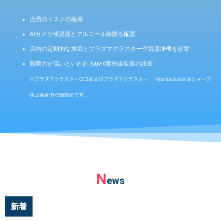
店員のマスクの着用
AIカメラ検温器とアルコール除菌を配置
店内の定期的な換気とプラズマクラスター空気清浄機を設置
殺菌力が高いといわれるuv-c紫外線装置の設置
※プラズマクラスターロゴおよびプラズマクラスター、 Plasmaclusterはシャープ
株式会社の登録商品です。
N
ews
新着