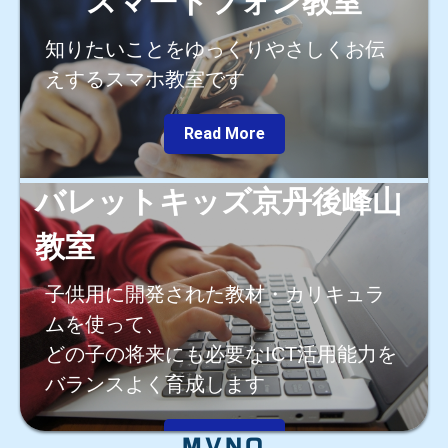
スマートフォン教室
知りたいことをゆっくりやさしくお伝
えするスマホ教室です
Read More
プログラミング／ICT教室
バレットキッズ京丹後峰山
教室
子供用に開発された教材・カリキュラ
ムを使って、
どの子の将来にも必要なICT活用能力を
バランスよく育成します
Read More
MVNO