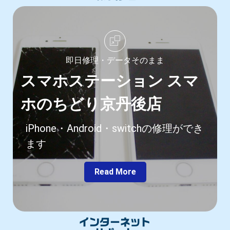
即日修理・データそのまま
スマホステーション スマ
ホのちどり京丹後店
iPhone・Android・switchの修理ができ
ます
Read More
インターネット