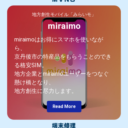
地方創生モバイル「みらいモ」
miraimo
miraimoはお得にスマホを使いなが
ら、
京丹後市の特産品をもらうことのでき
る格安SIM。
地方企業とmiraimoユーザーをつなぐ
懸け橋となり、
地方創生に尽力します。
Read More
端末修理